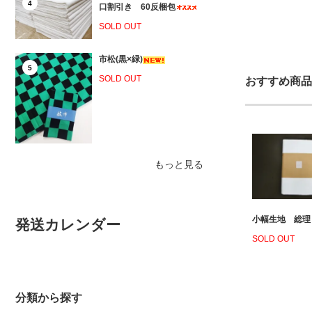
4
口割引き 60反梱包
SOLD OUT
市松(黒×緑)
5
SOLD OUT
おすすめ商品
もっと見る
小幅生地 総理
発送カレンダー
SOLD OUT
分類から探す