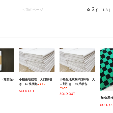
3
< 前のページ
全
件 [ 1-3 ]
 (無蛍光)
小幅生地総理 大口割引
小幅生地東菊岡(特岡) 大
き 60反梱包
口割引き 60反梱包
SOLD OUT
SOLD OUT
市松(黒×
SOLD O