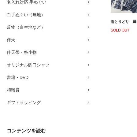
名入れ対応 手ぬぐい
白手ぬぐい（無地）
雨とりどり 曇
反物（白生地など）
SOLD OUT
伴天
伴天帯・祭小物
オリジナル鯉口シャツ
書籍・DVD
和雑貨
ギフトラッピング
コンテンツを読む