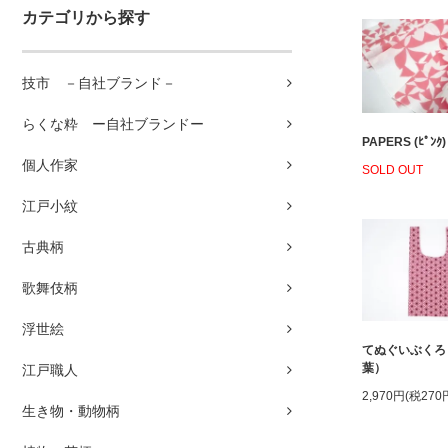
カテゴリから探す
技市 －自社ブランド－
らくな粋 ー自社ブランドー
PAPERS (ﾋﾟﾝｸ)
個人作家
SOLD OUT
江戸小紋
古典柄
歌舞伎柄
浮世絵
てぬぐいぶくろ
葉）
江戸職人
2,970円(税270
生き物・動物柄