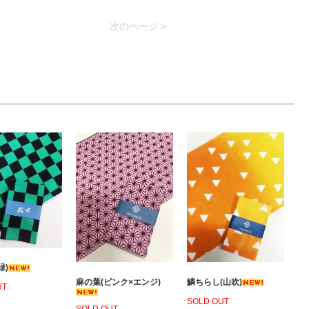
次のページ >
緑)
麻の葉(ピンク×エンジ)
鱗ちらし(山吹)
UT
SOLD OUT