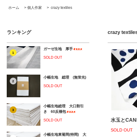
ホーム
>
個人作家
>
crazy textiles
ランキング
crazy textile
ガーゼ生地 厚手
1
SOLD OUT
小幅生地 総理 (無蛍光)
2
SOLD OUT
小幅生地総理 大口割引
3
き 60反梱包
水玉とCAN
SOLD OUT
SOLD OUT
小幅生地東菊岡(特岡) 大