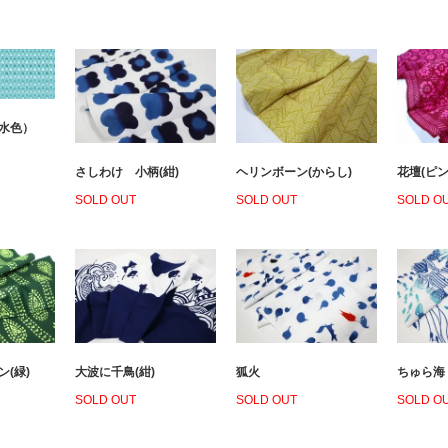
（水色）
さしわけ 小柄(紺)
ヘリンボーン(からし)
花壇(ピン
SOLD OUT
SOLD OUT
SOLD O
大波に千鳥(紺)
(緑)
狐火
ちゅら海
SOLD OUT
SOLD OUT
SOLD O