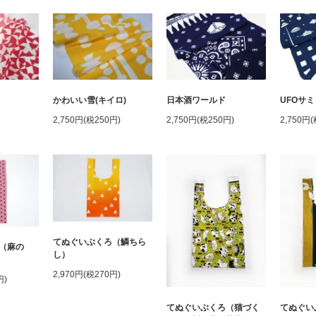
かわいい雪(キイロ)
日本酒ワールド
UFOサミ
2,750円(税250円)
2,750円(税250円)
2,750円
てぬぐいぶくろ（鱗ちら
（麻の
し）
2,970円(税270円)
円)
てぬぐいぶくろ（猫づく
てぬぐい