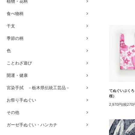
植物・花柄
食べ物柄
干支
季節の柄
色
ことわざ遊び
開運・健康
宮染手拭 －栃木県伝統工芸品－
てぬぐいぶくろ
桜）
お祭り手ぬぐい
2,970円(税270
その他
ガーゼ手ぬぐい・ハンカチ