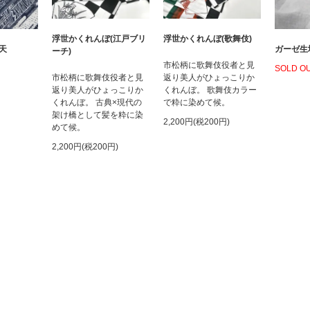
浮世かくれんぼ(江戸ブリ
浮世かくれんぼ(歌舞伎)
天
ガーゼ生
ーチ)
市松柄に歌舞伎役者と見
SOLD O
市松柄に歌舞伎役者と見
返り美人がひょっこりか
返り美人がひょっこりか
くれんぼ。 歌舞伎カラー
くれんぼ。 古典×現代の
で粋に染めて候。
架け橋として髪を粋に染
2,200円(税200円)
めて候。
2,200円(税200円)