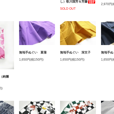
し）歌川国芳＆芳藤
2,970円
SOLD OUT
無地手ぬぐい 深支子
無地手ぬぐい 菖蒲
無地手ぬ
1,650円(税150円)
1,650円(税150円)
1,650円
（絢爛
円)