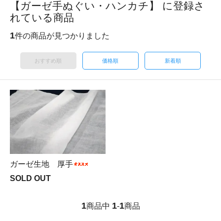
【ガーゼ手ぬぐい・ハンカチ】 に登録さ
れている商品
1
件の商品が見つかりました
おすすめ順
価格順
新着順
ガーゼ生地 厚手
SOLD OUT
1
1
1
商品中
-
商品