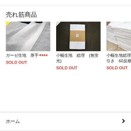
売れ筋商品
ガーゼ生地 厚手
小幅生地 総理 (無蛍
小幅生地総理
光)
引き 60反
SOLD OUT
SOLD OUT
SOLD OUT
ホーム