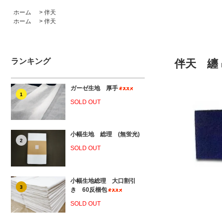
ホーム
>
伴天
ホーム
>
伴天
ランキング
伴天 纏
ガーゼ生地 厚手
1
SOLD OUT
小幅生地 総理 (無蛍光)
2
SOLD OUT
小幅生地総理 大口割引
3
き 60反梱包
SOLD OUT