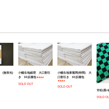
 (無蛍光)
小幅生地総理 大口割引
小幅生地東菊岡(特岡) 大
き 60反梱包
口割引き 60反梱包
SOLD OUT
SOLD OUT
市松(黒×
SOLD O