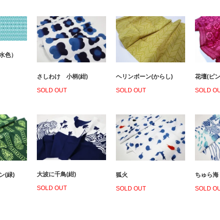
（水色）
さしわけ 小柄(紺)
ヘリンボーン(からし)
花壇(ピン
SOLD OUT
SOLD OUT
SOLD O
大波に千鳥(紺)
(緑)
狐火
ちゅら海
SOLD OUT
SOLD OUT
SOLD O