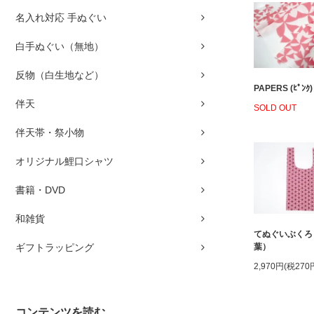
名入れ対応 手ぬぐい
白手ぬぐい（無地）
反物（白生地など）
PAPERS (ﾋﾟﾝｸ)
伴天
SOLD OUT
伴天帯・祭小物
オリジナル鯉口シャツ
書籍・DVD
和雑貨
てぬぐいぶくろ
葉）
ギフトラッピング
2,970円(税270
コンテンツを読む