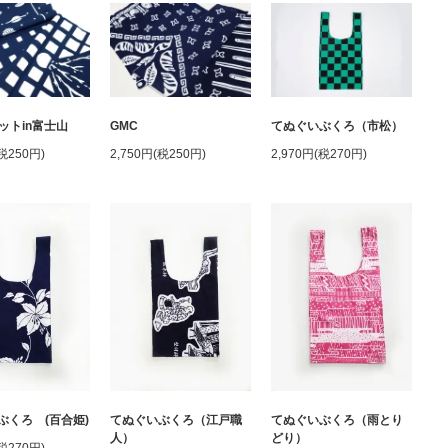
ットin富士山
GMC
てぬぐいぶくろ（市松）
(税250円)
2,750円(税250円)
2,970円(税270円)
ぶくろ (百合姫)
てぬぐいぶくろ（江戸職
てぬぐいぶくろ（雨とり
人）
どり）