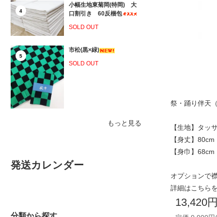
小幅生地東菊岡(特岡) 大
4
口割引き 60反梱包
SOLD OUT
市松(黒×緑)
5
SOLD OUT
祭・踊り伴天（ほ
もっと見る
【生地】タッ
【身丈】80cm
【身巾】68cm
発送カレンダー
オプションで
詳細は
こちら
13,420
分類から探す