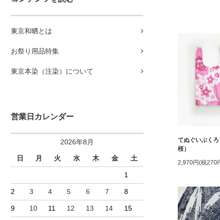
東京和晒とは
お祭り用品特集
東京本染（注染）について
営業日カレンダー
てぬぐいぶくろ
2026年8月
桜）
日
月
火
水
木
金
土
2,970円(税270
1
2
3
4
5
6
7
8
9
10
11
12
13
14
15