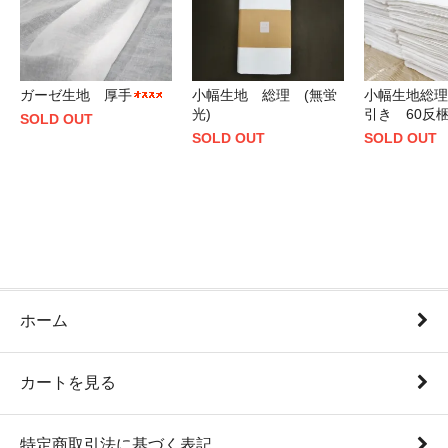
ガーゼ生地 厚手
小幅生地 総理 (無蛍
小幅生地総理
光)
引き 60反
SOLD OUT
SOLD OUT
SOLD OUT
ホーム
カートを見る
特定商取引法に基づく表記