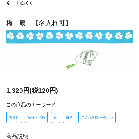
手ぬぐい
梅・扇 【名入れ可】
1,320円(税120円)
この商品のキーワード
古典柄
植物・花柄
色
白系
名入れ対応 手ぬぐい
商品説明