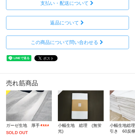
支払い・配送について
返品について
この商品について問い合わせる
売れ筋商品
ガーゼ生地 厚手
小幅生地 総理 (無蛍
小幅生地総理
光)
引き 60反
SOLD OUT