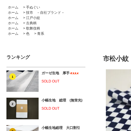
ホーム
>
手ぬぐい
ホーム
>
技市 －自社ブランド－
ホーム
>
江戸小紋
ホーム
>
古典柄
ホーム
>
歌舞伎柄
ホーム
>
色
>
青系
ランキング
市松小紋
ガーゼ生地 厚手
1
SOLD OUT
小幅生地 総理 (無蛍光)
2
SOLD OUT
小幅生地総理 大口割引