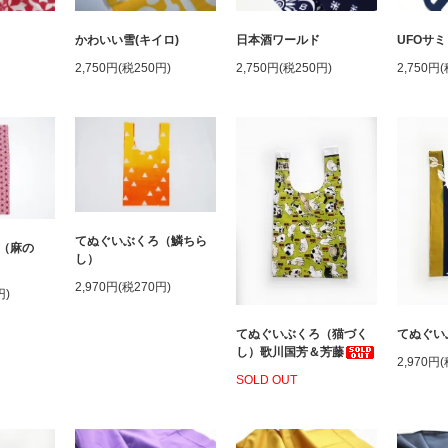
かわいい雪(キイロ)
日本酒ワールド
UFOサミ
2,750円(税250円)
2,750円(税250円)
2,750円
てぬぐいぶくろ（鱗ちら
（麻の
し）
2,970円(税270円)
円)
てぬぐいぶくろ（猫づく
てぬぐい
し）歌川国芳＆芳藤
2,970円
SOLD OUT