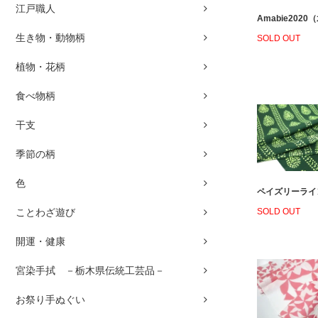
江戸職人
Amabie2020
生き物・動物柄
SOLD OUT
植物・花柄
食べ物柄
干支
季節の柄
色
ペイズリーライン
SOLD OUT
ことわざ遊び
開運・健康
宮染手拭 －栃木県伝統工芸品－
お祭り手ぬぐい