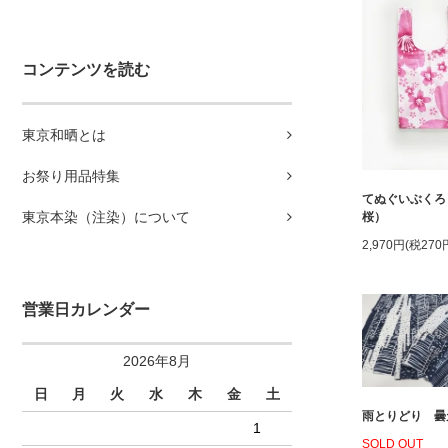
コンテンツを読む
東京和晒とは
お祭り用品特集
てぬぐいぶくろ
東京本染（注染）について
桜）
2,970円(税270
営業日カレンダー
2026年8月
日
月
火
水
木
金
土
雨とりどり 曇
1
SOLD OUT