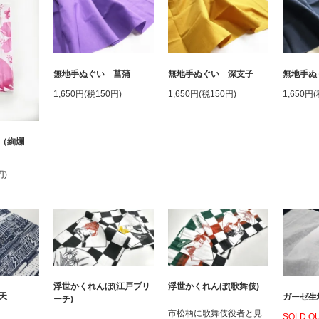
無地手ぬぐい 深支子
無地手ぬぐい 菖蒲
無地手ぬ
1,650円(税150円)
1,650円(税150円)
1,650円
（絢爛
円)
浮世かくれんぼ(江戸ブリ
浮世かくれんぼ(歌舞伎)
天
ガーゼ生
ーチ)
市松柄に歌舞伎役者と見
SOLD O