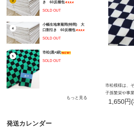
3
き 60反梱包
SOLD OUT
小幅生地東菊岡(特岡) 大
4
口割引き 60反梱包
SOLD OUT
市松(黒×緑)
5
SOLD OUT
市松模様は、
子孫繁栄や事
もっと見る
1,650円
発送カレンダー