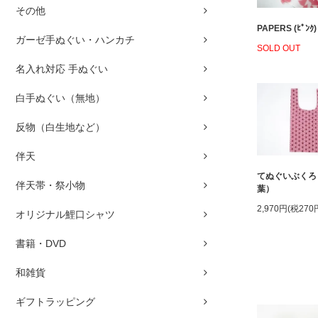
その他
PAPERS (ﾋﾟﾝｸ)
ガーゼ手ぬぐい・ハンカチ
SOLD OUT
名入れ対応 手ぬぐい
白手ぬぐい（無地）
反物（白生地など）
伴天
てぬぐいぶくろ
伴天帯・祭小物
葉）
2,970円(税270
オリジナル鯉口シャツ
書籍・DVD
和雑貨
ギフトラッピング