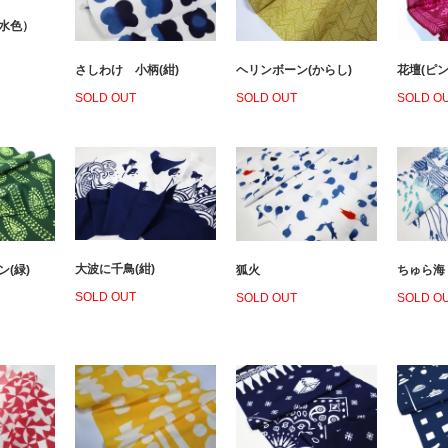
（水色）
さしわけ 小柄(紺)
ヘリンボーン(からし)
花壇(ピン
SOLD OUT
SOLD OUT
SOLD O
大波に千鳥(紺)
(緑)
狐火
ちゅら海
SOLD OUT
SOLD OUT
SOLD O