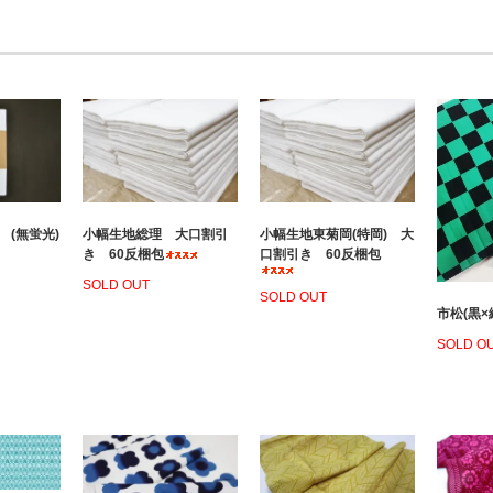
 (無蛍光)
小幅生地総理 大口割引
小幅生地東菊岡(特岡) 大
き 60反梱包
口割引き 60反梱包
SOLD OUT
SOLD OUT
市松(黒×
SOLD O