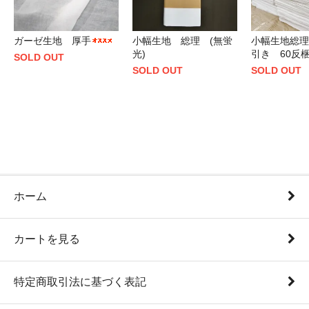
ガーゼ生地 厚手
小幅生地 総理 (無蛍
小幅生地総理
光)
引き 60反
SOLD OUT
SOLD OUT
SOLD OUT
ホーム
カートを見る
特定商取引法に基づく表記