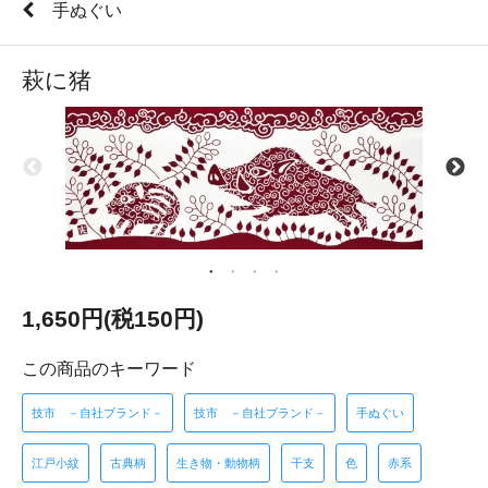
手ぬぐい
萩に猪
1,650円(税150円)
この商品のキーワード
技市 －自社ブランド－
技市 －自社ブランド－
手ぬぐい
江戸小紋
古典柄
生き物・動物柄
干支
色
赤系