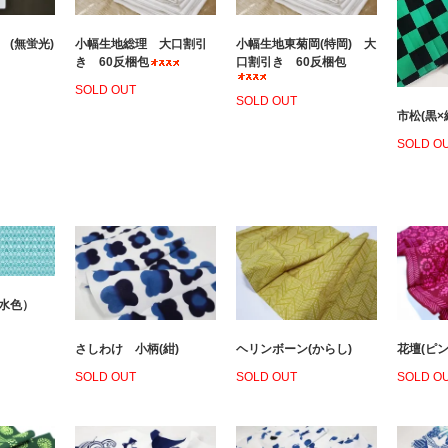
 (無蛍光)
小幅生地総理 大口割引
小幅生地東菊岡(特岡) 大
き 60反梱包
口割引き 60反梱包
SOLD OUT
SOLD OUT
市松(黒×
SOLD O
（水色）
さしわけ 小柄(紺)
ヘリンボーン(からし)
花壇(ピン
SOLD OUT
SOLD OUT
SOLD O