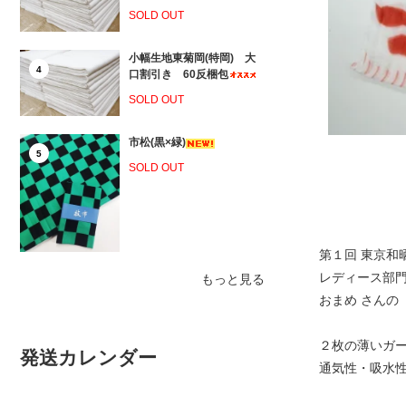
SOLD OUT
小幅生地東菊岡(特岡) 大
4
口割引き 60反梱包
SOLD OUT
市松(黒×緑)
5
SOLD OUT
第１回 東京和
レディース部
もっと見る
おまめ さんの『
２枚の薄いガ
発送カレンダー
通気性・吸水