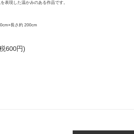
観を表現した温かみのある作品です。
cm×長さ約 200cm
％
(税600円)