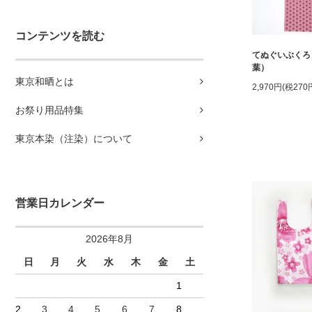
コンテンツを読む
てぬぐいぶくろ
葉）
東京和晒とは
2,970円(税270
お祭り用品特集
東京本染（注染）について
営業日カレンダー
2026年8月
日
月
火
水
木
金
土
1
2
3
4
5
6
7
8