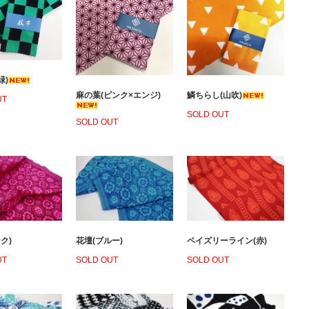
緑)
麻の葉(ピンク×エンジ)
鱗ちらし(山吹)
UT
SOLD OUT
SOLD OUT
ク)
花壇(ブルー)
ペイズリーライン(赤)
UT
SOLD OUT
SOLD OUT