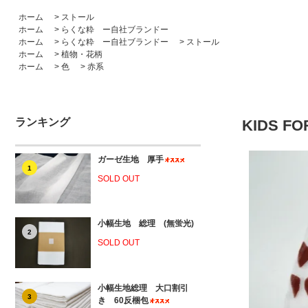
ホーム
>
ストール
ホーム
>
らくな粋 ー自社ブランドー
ホーム
>
らくな粋 ー自社ブランドー
>
ストール
ホーム
>
植物・花柄
ホーム
>
色
>
赤系
ランキング
KIDS 
ガーゼ生地 厚手
1
SOLD OUT
小幅生地 総理 (無蛍光)
2
SOLD OUT
小幅生地総理 大口割引
3
き 60反梱包