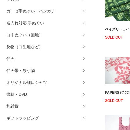
ガーゼ手ぬぐい・ハンカチ
名入れ対応 手ぬぐい
ペイズリーライン
白手ぬぐい（無地）
SOLD OUT
反物（白生地など）
伴天
伴天帯・祭小物
オリジナル鯉口シャツ
PAPERS (ﾋﾟﾝｸ)
書籍・DVD
SOLD OUT
和雑貨
ギフトラッピング