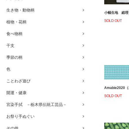
生き物・動物柄
小幅生地 総理
SOLD OUT
植物・花柄
食べ物柄
干支
季節の柄
色
ことわざ遊び
Amabie2020
開運・健康
SOLD OUT
宮染手拭 －栃木県伝統工芸品－
お祭り手ぬぐい
その他