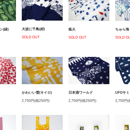
大波に千鳥(紺)
(緑)
狐火
ちゅら海
SOLD OUT
SOLD OUT
SOLD O
かわいい雪(キイロ)
日本酒ワールド
UFOサミ
2,750円(税250円)
2,750円(税250円)
2,750円