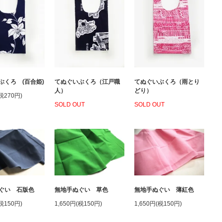
ぶくろ (百合姫)
てぬぐいぶくろ（江戸職
てぬぐいぶくろ（雨とり
人）
どり）
(税270円)
SOLD OUT
SOLD OUT
ぐい 石版色
無地手ぬぐい 草色
無地手ぬぐい 薄紅色
(税150円)
1,650円(税150円)
1,650円(税150円)