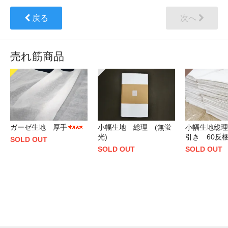
戻る
次へ
売れ筋商品
ガーゼ生地 厚手
小幅生地 総理 (無蛍
小幅生地総理
光)
引き 60反
SOLD OUT
SOLD OUT
SOLD OUT