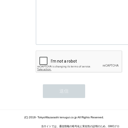
(C) 2018- TokyoWazarashi tenugui.co.jp All Rights Reserved.
当サイトでは、通信情報の暗号化と実在性の証明のため、GMOグロ