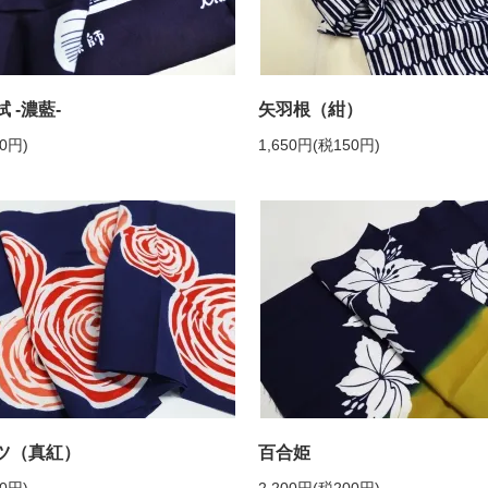
 -濃藍-
矢羽根（紺）
50円)
1,650円(税150円)
ツ（真紅）
百合姫