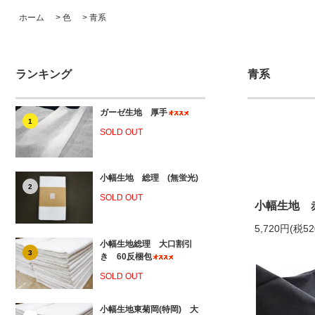
ホーム
>
色
>
青系
ランキング
青系
ガーゼ生地 厚手
1
SOLD OUT
小幅生地 総理 (無蛍光)
2
SOLD OUT
小幅生地 
5,720円(税5
小幅生地総理 大口割引
3
き 60反梱包
SOLD OUT
小幅生地東菊岡(特岡) 大