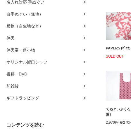
名入れ対応 手ぬぐい
白手ぬぐい（無地）
反物（白生地など）
伴天
PAPERS (ﾋﾟﾝｸ)
伴天帯・祭小物
SOLD OUT
オリジナル鯉口シャツ
書籍・DVD
和雑貨
ギフトラッピング
てぬぐいぶくろ
葉）
2,970円(税270
コンテンツを読む