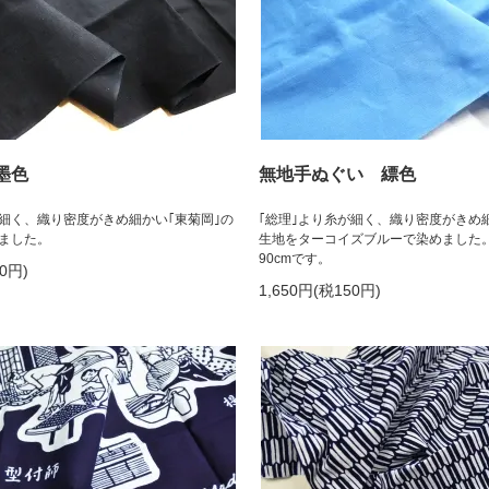
墨色
無地手ぬぐい 縹色
が細く、織り密度がきめ細かい｢東菊岡｣の
｢総理｣より糸が細く、織り密度がきめ
ました。
生地をターコイズブルーで染めました
90cmです。
50円)
1,650円(税150円)