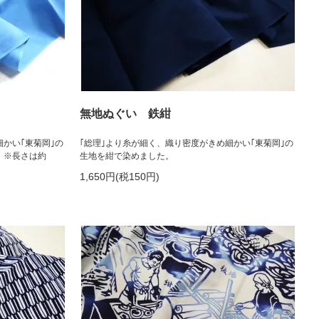
無地ぬぐい 鉄紺
細かい｢東菊岡｣の
｢総理｣より糸が細く、織り密度がきめ細かい｢東菊岡｣の
。※長さは約
生地を紺で染めました。
1,650円(税150円)