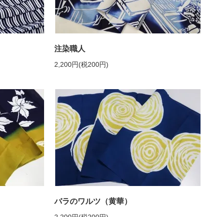
注染職人
2,200円(税200円)
バラのワルツ（黄華）