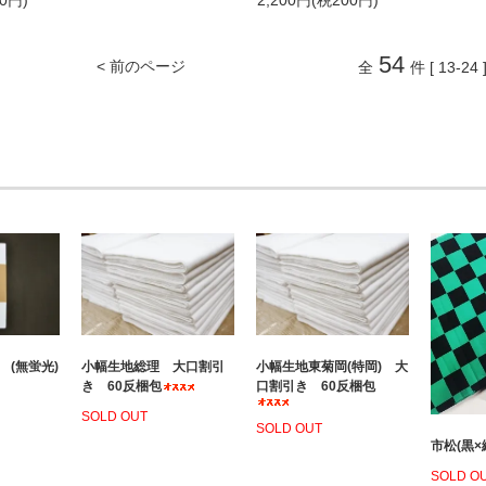
00円)
2,200円(税200円)
54
< 前のページ
全
件 [ 13-24 
 (無蛍光)
小幅生地総理 大口割引
小幅生地東菊岡(特岡) 大
き 60反梱包
口割引き 60反梱包
SOLD OUT
SOLD OUT
市松(黒×
SOLD O