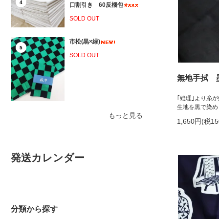
4
口割引き 60反梱包
SOLD OUT
市松(黒×緑)
5
SOLD OUT
無地手拭 
｢総理｣より糸
生地を黒で染め
もっと見る
1,650円(税1
発送カレンダー
分類から探す