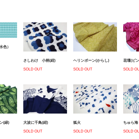
（水色）
さしわけ 小柄(紺)
ヘリンボーン(からし)
花壇(ピン
SOLD OUT
SOLD OUT
SOLD O
大波に千鳥(紺)
(緑)
狐火
ちゅら海
SOLD OUT
SOLD OUT
SOLD O