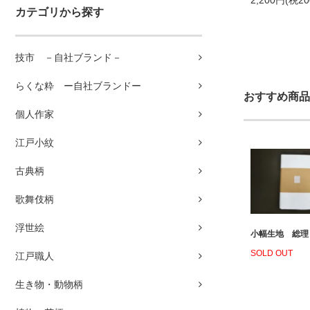
2,200円(税2
カテゴリから探す
技市 －自社ブランド－
らくな粋 ー自社ブランドー
おすすめ商品
個人作家
江戸小紋
古典柄
歌舞伎柄
浮世絵
小幅生地 総理
SOLD OUT
江戸職人
生き物・動物柄