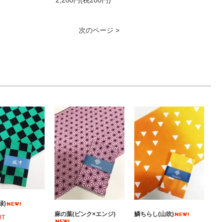
2,200円(税200円)
次のページ >
]
緑)
麻の葉(ピンク×エンジ)
鱗ちらし(山吹)
UT