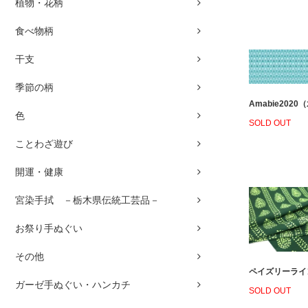
植物・花柄
食べ物柄
干支
季節の柄
Amabie2020
色
SOLD OUT
ことわざ遊び
開運・健康
宮染手拭 －栃木県伝統工芸品－
お祭り手ぬぐい
その他
ペイズリーライン
ガーゼ手ぬぐい・ハンカチ
SOLD OUT